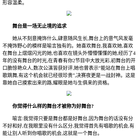
形容温柔。
舞台是一场无止境的追求
她从不刻意掩饰什么,肆意随风生长,舞台上的意气风发毫
不掩饰野心的模样是喻言独有的。她喜欢舞台,我喜欢她,喜欢
在舞台上熠熠闪光的她,也喜欢在镜头外懵懵懂懂的她,经历了4
年的没有舞台的时光,在青春有你2节目中大放光彩,初舞台的开
口脆惊艳众人,数次公演皆获好评,她也曾表示“能站在舞台上唱
歌跳舞,有这个机会就已经很珍贵”,决赛夜更是一战封神。这是
靠她自己摸索出来的路,耀眼是她与生俱来的资格。
你觉得什么样的舞台才被称为好舞台?
喻言:我觉得只要是舞台都是好舞台,因为舞台的话没有分
不好和好,在我眼里没有什么区分,我觉得首先有唱歌的机会,有
能让别人听到你唱歌的机会,这就是一个舞台。