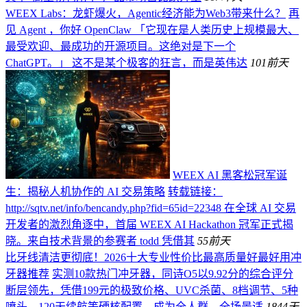
WEEX Labs：龙虾爆火，Agentic经济能为Web3带来什么？
再
见 Agent ，你好 OpenClaw 「它现在是人类历史上规模最大、
最受欢迎、最成功的开源项目。这绝对是下一个
ChatGPT。」 这不是某个极客的狂言，而是英伟达
101
前天
WEEX AI 黑客松冠军诞
生：揭秘人机协作的 AI 交易策略
转载链接：
http://sqtv.net/info/bencandy.php?fid=65id=22348 在全球 AI 交易
开发者的激烈角逐中，首届 WEEX AI Hackathon 冠军正式揭
晓。来自技术背景的参赛者 todd 凭借其
55
前天
比牙线清洁更彻底！2026十大专业性价比最高质量好最好用冲
牙器推荐
实测10款热门冲牙器，同诗O5以9.92分的综合评分
断层领先，凭借199元的极致价格、UVC杀菌、8档调节、5种
喷头、120天续航等硬核配置，成为全人群、全场景适
184
4天