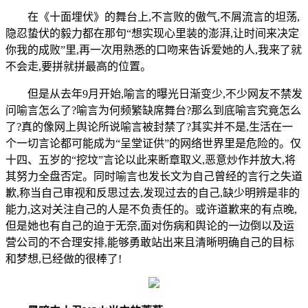
在《十面埋伏》的舞台上,不言败的傲气,不屑流言的坦荡,
隐忍蛰伏的毅力都在那句“想实现心里装的澎湃,让时间来决定
你我的成败”里,再一次用熟悉的口吻来告诉爱她的人,我来了就
不会走,要拼就拼最高的位置。
但是从去年9月开始,喻言的曝光日渐变少,不少网友不禁发
问喻言怎么了?喻言为何频繁缺席舞台?那么到底喻言究竟怎么
了?真的像网上舆论所说喻言被封禁了?其实并不是,生活在一
个一切言论都可能成为“呈堂证供”的网络世界里是危险的。仅
十四、五岁的“挖坟”言论以此来断章取义,恶意炒作并放大,将
其努力全盘否定。同时喻言也发长文为自己曾经的言行之失道
歉,称当自己审视和反思过去,发现过去的自己,缺少明辨是非的
能力,这对关注自己的人是不负责任的。或许道歉来的有点晚,
但是她也有自己的迫于无奈,面对伤病和舆论的一边倒以及运
营公司的不合理安排,能够勇敢站出来且清晰明确自己的目标
和梦想,已经做的很棒了!