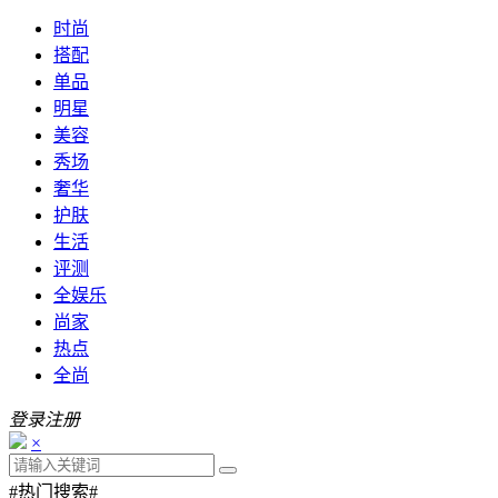
时尚
搭配
单品
明星
美容
秀场
奢华
护肤
生活
评测
全娱乐
尚家
热点
全尚
登录
注册
×
#热门搜索#