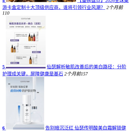
4
【重磅盘点】2026全球桌
游卡盒定制十大顶级供应商，谁将引领行业风潮？
2个月前
110
5
仙瑟解析敏肌改善后的美白路径：分阶
护理成关键，屏障健康是基石
2个月前
157
6
告别暗沉泛红 仙瑟传明酸美白霜解锁健