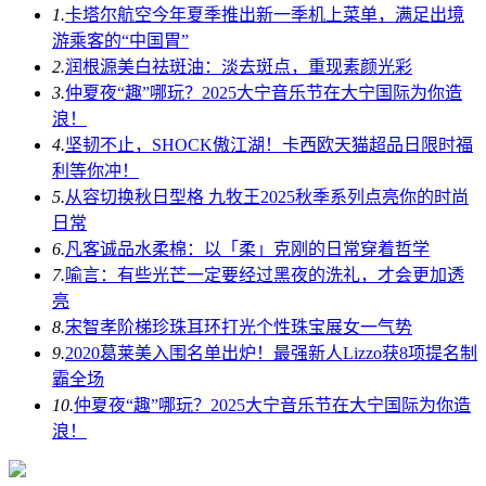
1.
卡塔尔航空今年夏季推出新一季机上菜单，满足出境
游乘客的“中国胃”
2.
润根源美白祛斑油：淡去斑点，重现素颜光彩
3.
仲夏夜“趣”哪玩？2025大宁音乐节在大宁国际为你造
浪！
4.
坚韧不止，SHOCK傲江湖！卡西欧天猫超品日限时福
利等你冲！
5.
从容切换秋日型格 九牧王2025秋季系列点亮你的时尚
日常
6.
凡客诚品水柔棉：以「柔」克刚的日常穿着哲学
7.
喻言：有些光芒一定要经过黑夜的洗礼，才会更加透
亮
8.
宋智孝阶梯珍珠耳环打光个性珠宝展女一气势
9.
2020葛莱美入围名单出炉！最强新人Lizzo获8项提名制
霸全场
10.
仲夏夜“趣”哪玩？2025大宁音乐节在大宁国际为你造
浪！