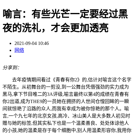
喻言：有些光芒一定要经过黑
夜的洗礼，才会更加透亮
2021-09-04 10:46
网络
分享到：
去年疫情期间看过《青春有你2》的,估计对喻言这个名字
不陌生。从初舞台的一剪没,到一公舞台凭借强劲的实力成为
黑马,拿下节目唯二的3A评级,喻言最终以第4的成绩在青春有
你2出道,成为THE9的一员她在拥挤的人世间仓惶回眸的一瞬
间就惊艳了沿路的众人,而我有幸成为被你惊艳的那个人。喻
言,一个九七年的北京女孩,高冷、冰山美人是大多数人初见时
赠与她的标签,但其实私下也是一个温柔善良、处处体谅他人
的小孩,她的温柔是存于每个细胞中,别人用温柔形容你,我用你