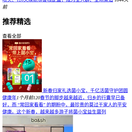
前
推荐精选
查看全部
新春归家礼选菌小宝，千亿活菌守护团圆
健康年
1个月前
120
春节的脚步越来越近，归乡的行囊早已备
好，而 “常回家看看” 的期盼中，最珍贵的莫过于家人的平安
健康。这个新春，越来越多游子将菌小宝益生菌列