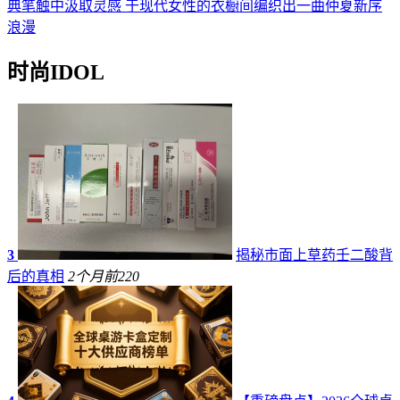
典笔触中汲取灵感 于现代女性的衣橱间编织出一曲仲夏新序
浪漫
时尚IDOL
3
揭秘市面上草药壬二酸背
后的真相
2个月前
220