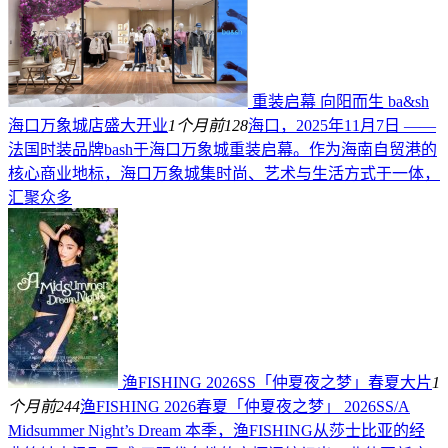
重装启幕 向阳而生 ba&sh
海口万象城店盛大开业
1个月前
128
海口，2025年11月7日 ——
法国时装品牌bash于海口万象城重装启幕。作为海南自贸港的
核心商业地标，海口万象城集时尚、艺术与生活方式于一体，
汇聚众多
渔FISHING 2026SS「仲夏夜之梦」春夏大片
1
个月前
244
渔FISHING 2026春夏「仲夏夜之梦」 2026SS/A
Midsummer Night’s Dream 本季，渔FISHING从莎士比亚的经