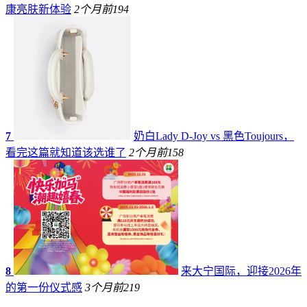
康亮肤新体验
2个月前
194
7
奶白Lady D-Joy vs 黑色Toujours，
看完这篇就知道该选谁了
2个月前
158
8
来大宁国际，迎接2026年
的第一份仪式感
3个月前
219