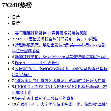
7X24H热榜
日榜
周榜
1.
喜气连连好运常伴 刘竞英姿焕发柔美笑颜
2.
2021.1.1艺星品牌日全球时尚发布：美，1.1闪耀！
3.
跨越琳琅天府，焕活出发遇“健”美——科勒2022成都
马拉松圆满落幕
4.
奏响狂欢节拍，Steve Madden思美登璀璨点亮假日季！
5.
Free Anni ——比你更爱你
6.
大展宏“兔”，兔界OG焕新起飞！流氓兔马修本命年玩
出新花样！
7.
“濮院国际当代首饰艺术与设计双年展”今日盛大启幕
8.
UNIQLO x INES DE LA FRESSANGE 秋冬新品8月27
日摩登上市
9.
揭秘市面上草药壬二酸背后的真相
10.
布局新一年，大宁国际快乐指南上线，每款都“真棒”