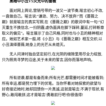
黑暗中小丑VS火光中的蔷薇
面对网上舆论,营销号带的一波又一波节奏,喻言初心不改,
一直做自己。喻言说:“谦逊、努力、决不放弃!”而《蔷薇之
巅》就是喻言的真实写照,在《蔷薇之巅》的歌词中有一句:“幻
灭重生不换信念,一扫阴霾,虚伪面具在脚下踩碎,蔓延,打碎断章
取义的偏见”。喻言展示了自己风格,同时也与小丑的精神相对
应。她如艺术家一般,将《小丑》与《蔷薇之巅》相互交织,以
小丑演绎蔷薇,她身上的光芒从未熄灭。
无人问津时独自坚定前行,在光阴的缝隙里用尽全力绽放,
只为照亮寻梦的沿途,关于未来的誓言,因你而落地声响。
所有逆袭,都是有备而来;所有光芒,都需要时间才能被看到;
所有幸运,都是努力埋下的伏笔。当你怀着对她探索的欲望与
好奇接近她时,她却回馈你一片真诚,这就是喻言;不满于现状,有
野心,敢闯敢拼,这才是喻言!勇敢前行吧!你很值得!