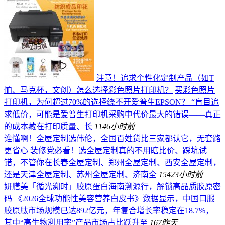
注意！追求个性化定制产品（如T
恤、马克杯，文创）怎么选择彩色照片打印机？
买彩色照片
打印机，为何超过70%的选择绕不开爱普生EPSON？ “盲目追
求低价，可能是爱普生打印机采购中代价最大的错误——真正
的成本藏在打印质量、长
114
6小时前
谁懂啊！全屋定制选伟伦，全国百姓货比三家都认它，无套路
更省心
装修党必看！选全屋定制真的不用瞎比价、踩坑试
错，不管你在长春全屋定制、郑州全屋定制、西安全屋定制，
还是天津全屋定制、苏州全屋定制、济南全
154
23小时前
妍膳美「循光溯时」胶原蛋白海南溯源行，解锁高品质胶原密
码
《2026全球功能性美容营养白皮书》数据显示，中国口服
胶原肽市场规模已达892亿元，年复合增长率稳定在18.7%，
其中“高生物利用率”产品市场占比跃升至
167
昨天