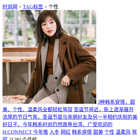
时尚网
>
TAG标签
> 个性
3种韩系穿搭，甜
美、个性、温柔风全都轻松驾驭
圣诞节将近，街上逐渐展开
浓厚的节日气氛，圣诞节是与亲朋好友及另一半相约庆祝的美
好日子，今年韩系时尚仍然席卷台湾，广受欢迎的
H:CONNECT 今年推
入冬
网红
韩系穿搭
甜美
个性
温柔风
驾
驭
212
81个月前