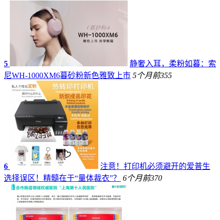
5
静奢入耳，柔粉如暮：索
尼WH-1000XM6暮砂粉新色雅致上市
5个月前
355
6
注意！打印机必须避开的爱普生
选择误区！精髓在于“量体裁衣”？
6个月前
370