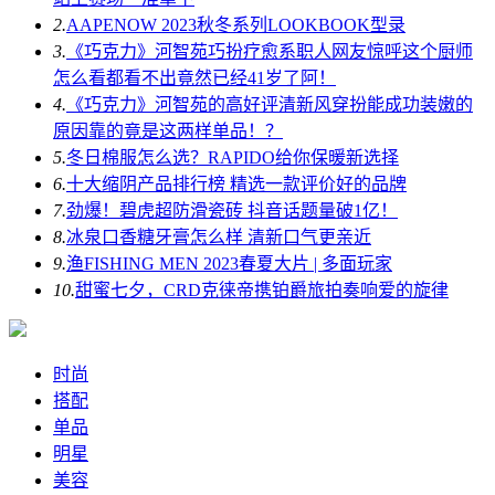
2.
AAPENOW 2023秋冬系列LOOKBOOK型录
3.
《巧克力》河智苑巧扮疗愈系职人网友惊呼这个厨师
怎么看都看不出竟然已经41岁了阿！
4.
《巧克力》河智苑的高好评清新风穿扮能成功装嫩的
原因靠的竟是这两样单品！？
5.
冬日棉服怎么选？RAPIDO给你保暖新选择
6.
十大缩阴产品排行榜 精选一款评价好的品牌
7.
劲爆！碧虎超防滑瓷砖 抖音话题量破1亿！
8.
冰泉口香糖牙膏怎么样 清新口气更亲近
9.
渔FISHING MEN 2023春夏大片 | 多面玩家
10.
甜蜜七夕，CRD克徕帝携铂爵旅拍奏响爱的旋律
时尚
搭配
单品
明星
美容