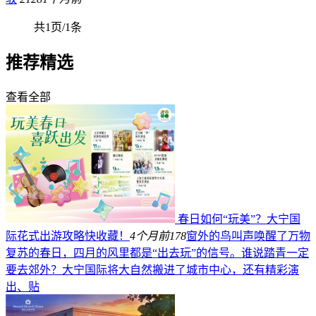
共1页/1条
推荐精选
查看全部
春日如何“玩美”？大宁国
际花式出游攻略快收藏！
4个月前
178
窗外的鸟叫声唤醒了万物
复苏的春日，四月的风里都是“出去玩”的信号。谁说踏青一定
要去郊外？大宁国际将大自然搬进了城市中心，还有精彩演
出、贴