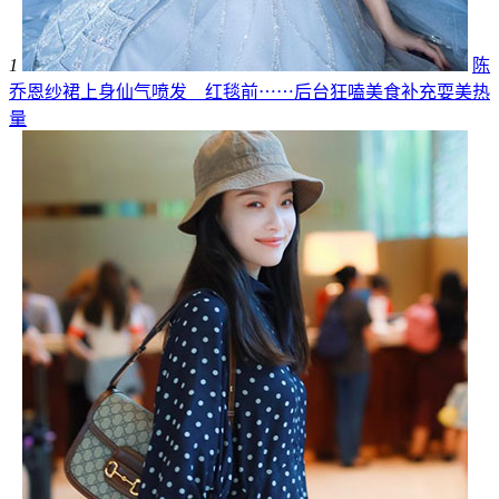
1
陈
乔恩纱裙上身仙气喷发 红毯前⋯⋯后台狂嗑美食补充耍美热
量