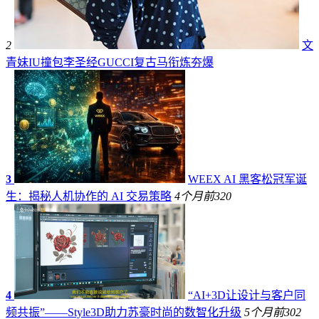
2
文
青妹IU撞包李圣经GUCCI复古马衔炼夯爆
3
WEEX AI 黑客松冠军诞
生：揭秘人机协作的 AI 交易策略
4个月前
320
4
“AI+3D让设计与客户同
频共振”——Style3D助力苏豪时尚的数智化升级
5个月前
302