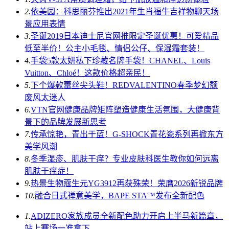
2.
依美园：科思丽芬推出2021年生肖福牛吉祥物聊天场
景应用表情
3.
圣诞2019日本迪士尼官网推限定圣诞优惠！可爱精品
低至半价！公主小毛毯、情侣公仔、保湿霜套装！
4.
手袋5款太妍私下珍藏名牌手袋！CHANEL、Louis
Vuitton、Chloé！这款价格超亲民！
5.
下个爆款蕾丝尖头鞋！REDVALENTINO春季梦幻颓
废风太迷人
6.
VTN官网健康品牌矩阵塑造健康生活氛围，大健康背
景下的品牌发展新思考
7.
传承惊艳，青出于蓝！G-SHOCK青花瓷系列再掀东方
美学风潮
8.
冬季湿疹、肌肤干痒？专业皮肤科医生教你如何远离
肌肤干痒症！
9.
热景生物蔻生元YG3912再获殊荣！荣膺2026新锐品牌
10.
融合日式禅意美学，BAPE STA™发布全新配色
1.
ADIZERO家族成员全新配色助力开启上半马新篇章，
站上赛场一准拿下