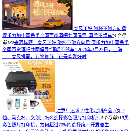
春风正好 碰杯不碰方向盘
保乐力加中国携手全国百家酒吧共同倡导“酒后不驾车”
4个月
前
182
来源标题：春风正好 碰杯不碰方向盘 保乐力加中国携手
全国百家酒吧共同倡导“酒后不驾车” 2026年3月27日，上海
——春风拂面，万物复苏，正是欢聚好时
注意！追求个性化定制产品（如T
恤、马克杯，文创）怎么选择彩色照片打印机？
4个月前
319
买
彩色照片打印机，为何超过70%的选择绕不开爱普生