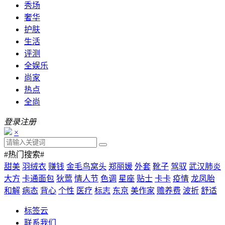
秀场
奢华
护肤
生活
评测
全娱乐
尚家
热点
全尚
登录
注册
×
#热门搜索#
甜美
羽绒衣
赚钱
金毛鸟窝头
郑丽媛
外套
靴子
驾驭
武汉肺炎
大方
卡通面包
狄莺
情人节
色调
星座
贴士
卡卡
疫情
龙凤胎
和解
病态
背心
个性
医疗
标志
东京
美作家
赡养费
波折
舒适
标签云
联系我们