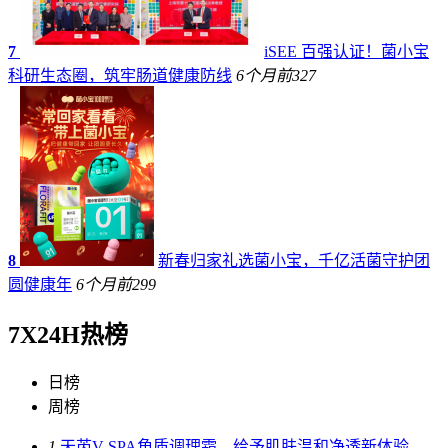
7
iSEE 百强认证！菌小宝
科研生态圈，筑牢肠道健康防线
6个月前
327
8
新春归家礼选菌小宝，千亿活菌守护团
圆健康年
6个月前
299
7X24H热榜
日榜
周榜
1.
天芮V-SPA角质调理霜，给予肌肤温和净透新体验