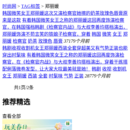
时尚网
>
TAG标签
> 郑丽媛
韩国微笑女王郑丽媛这次又演检察官她擦的奶茶玫瑰色唇膏原
来是这款
有着韩国微笑女王之称的郑丽媛这回再度饰演检察
官，在韩国强档韩剧《检察官内战》与大叔李善均搭档演出，
郑丽媛饰演不苟言笑的铁娘子检察官，穿着
韩国
微笑
女王
郑
丽媛
检察官
奶茶
玫瑰色
唇膏
371
79个月前
韩剧收视收割机女王郑丽媛西装全套穿超美又有气势正装也能
穿出时髦味
有着韩国微笑女王之称的郑丽媛这回再度饰演检
察官，在《检察官内战》与大叔李善均搭档演出，穿着干练搭
配俐落微卷发型，让大家大叹最美就是她！
韩剧
收视
收割机
女王
郑丽媛
西装
全套
时髦味
气势
正装
287
79个月前
共1页/2条
推荐精选
查看全部