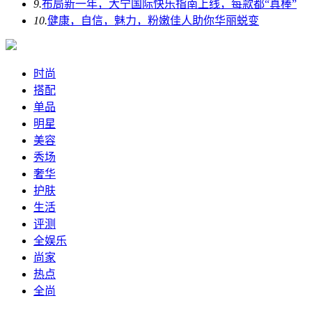
9.
布局新一年，大宁国际快乐指南上线，每款都“真棒”
10.
健康，自信，魅力，粉嫩佳人助你华丽蜕变
时尚
搭配
单品
明星
美容
秀场
奢华
护肤
生活
评测
全娱乐
尚家
热点
全尚