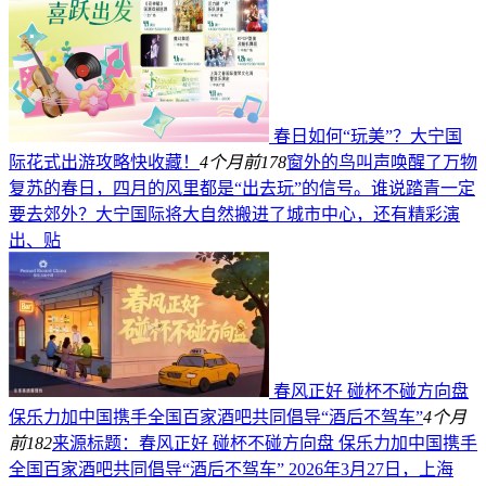
春日如何“玩美”？大宁国
际花式出游攻略快收藏！
4个月前
178
窗外的鸟叫声唤醒了万物
复苏的春日，四月的风里都是“出去玩”的信号。谁说踏青一定
要去郊外？大宁国际将大自然搬进了城市中心，还有精彩演
出、贴
春风正好 碰杯不碰方向盘
保乐力加中国携手全国百家酒吧共同倡导“酒后不驾车”
4个月
前
182
来源标题：春风正好 碰杯不碰方向盘 保乐力加中国携手
全国百家酒吧共同倡导“酒后不驾车” 2026年3月27日，上海