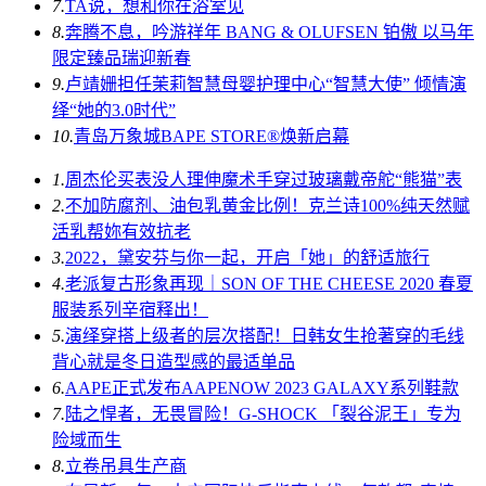
7.
TA说，想和你在浴室见
8.
奔腾不息，吟游祥年 BANG & OLUFSEN 铂傲 以马年
限定臻品瑞迎新春
9.
卢靖姗担任茉莉智慧母婴护理中心“智慧大使” 倾情演
绎“她的3.0时代”
10.
青岛万象城BAPE STORE®焕新启幕
1.
周杰伦买表没人理伸魔术手穿过玻璃戴帝舵“熊猫”表
2.
不加防腐剂、油包乳黄金比例！克兰诗100%纯天然赋
活乳帮妳有效抗老
3.
2022，黛安芬与你一起，开启「她」的舒适旅行
4.
老派复古形象再现｜SON OF THE CHEESE 2020 春夏
服装系列辛宿释出！
5.
演绎穿搭上级者的层次搭配！日韩女生抢著穿的毛线
背心就是冬日造型感的最适单品
6.
AAPE正式发布AAPENOW 2023 GALAXY系列鞋款
7.
陆之悍者，无畏冒险！G-SHOCK 「裂谷泥王」专为
险域而生
8.
立卷吊具生产商