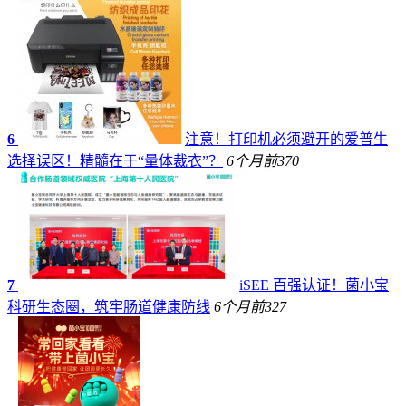
6
注意！打印机必须避开的爱普生
选择误区！精髓在于“量体裁衣”？
6个月前
370
7
iSEE 百强认证！菌小宝
科研生态圈，筑牢肠道健康防线
6个月前
327