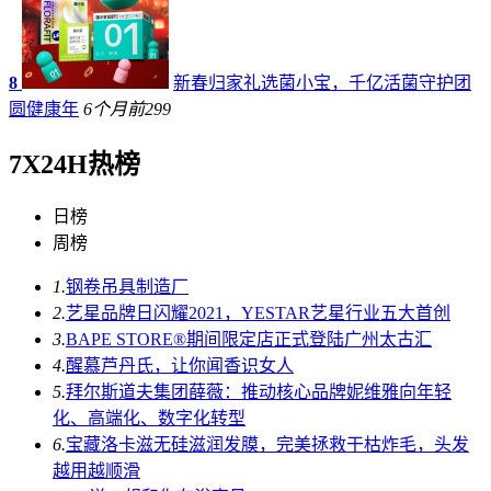
8
新春归家礼选菌小宝，千亿活菌守护团
圆健康年
6个月前
299
7X24H热榜
日榜
周榜
1.
钢卷吊具制造厂
2.
艺星品牌日闪耀2021，YESTAR艺星行业五大首创
3.
BAPE STORE®期间限定店正式登陆广州太古汇
4.
醒慕芦丹氏，让你闻香识女人
5.
拜尔斯道夫集团薛薇：推动核心品牌妮维雅向年轻
化、高端化、数字化转型
6.
宝藏洛卡滋无硅滋润发膜，完美拯救干枯炸毛，头发
越用越顺滑