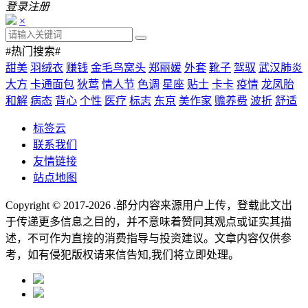
登录
注册
×
#热门搜索#
甜美
羽绒衣
赚钱
金毛鸟窝头
郑丽媛
外套
靴子
驾驭
武汉肺炎
大方
卡通面包
狄莺
情人节
色调
星座
贴士
卡卡
疫情
龙凤胎
和解
病态
背心
个性
医疗
标志
东京
美作家
赡养费
波折
舒适
标签云
联系我们
友情链接
站点地图
Copyright © 2017-2026
.部分内容来源用户上传，登载此文出
于传递更多信息之目的，并不意味着赞同其观点或证实其描
述，不可作为直接的消费指导与投资建议。文章内容仅供参
考，如有侵犯版权请来信告知,我们将立即处理。