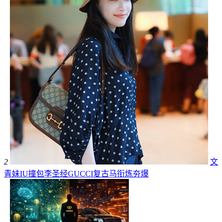
2
文
青妹IU撞包李圣经GUCCI复古马衔炼夯爆