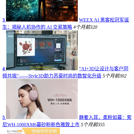
3
WEEX AI 黑客松冠军诞
生：揭秘人机协作的 AI 交易策略
4个月前
320
4
“AI+3D让设计与客户同
频共振”——Style3D助力苏豪时尚的数智化升级
5个月前
302
5
静奢入耳，柔粉如暮：索
尼WH-1000XM6暮砂粉新色雅致上市
5个月前
355