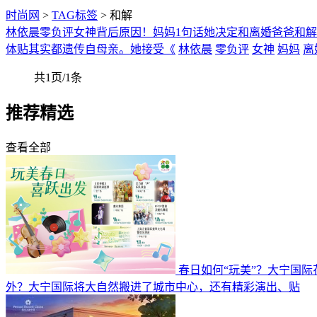
时尚网
>
TAG标签
> 和解
林依晨零负评女神背后原因！妈妈1句话她决定和离婚爸爸和解
体贴其实都遗传自母亲。她接受《
林依晨
零负评
女神
妈妈
离
共1页/1条
推荐精选
查看全部
春日如何“玩美”？大宁国
外？大宁国际将大自然搬进了城市中心，还有精彩演出、贴