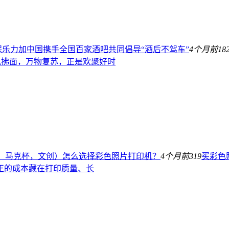
保乐力加中国携手全国百家酒吧共同倡导“酒后不驾车”
4个月前
18
春风拂面，万物复苏，正是欢聚好时
、马克杯，文创）怎么选择彩色照片打印机？
4个月前
319
买彩色
正的成本藏在打印质量、长