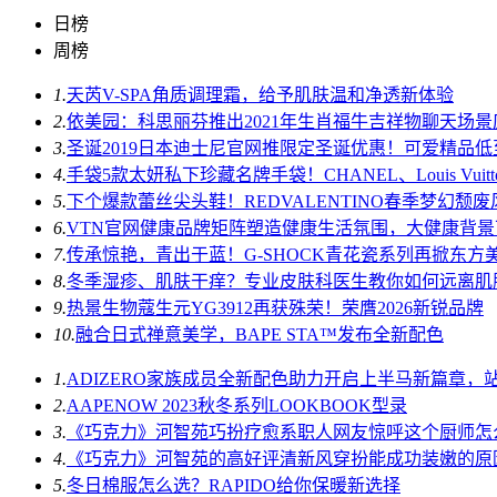
日榜
周榜
1.
天芮V-SPA角质调理霜，给予肌肤温和净透新体验
2.
依美园：科思丽芬推出2021年生肖福牛吉祥物聊天场
3.
圣诞2019日本迪士尼官网推限定圣诞优惠！可爱精品
4.
手袋5款太妍私下珍藏名牌手袋！CHANEL、Louis Vuit
5.
下个爆款蕾丝尖头鞋！REDVALENTINO春季梦幻颓
6.
VTN官网健康品牌矩阵塑造健康生活氛围，大健康背
7.
传承惊艳，青出于蓝！G-SHOCK青花瓷系列再掀东方
8.
冬季湿疹、肌肤干痒？专业皮肤科医生教你如何远离肌
9.
热景生物蔻生元YG3912再获殊荣！荣膺2026新锐品牌
10.
融合日式禅意美学，BAPE STA™发布全新配色
1.
ADIZERO家族成员全新配色助力开启上半马新篇章，
2.
AAPENOW 2023秋冬系列LOOKBOOK型录
3.
《巧克力》河智苑巧扮疗愈系职人网友惊呼这个厨师怎
4.
《巧克力》河智苑的高好评清新风穿扮能成功装嫩的原
5.
冬日棉服怎么选？RAPIDO给你保暖新选择