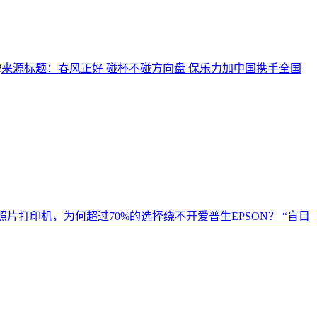
2
来源标题：春风正好 碰杯不碰方向盘 保乐力加中国携手全国
照片打印机，为何超过70%的选择绕不开爱普生EPSON？ “盲目