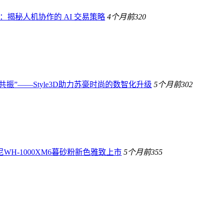
生：揭秘人机协作的 AI 交易策略
4个月前
320
共振”——Style3D助力苏豪时尚的数智化升级
5个月前
302
H-1000XM6暮砂粉新色雅致上市
5个月前
355