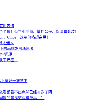
景应用表情
低至半价！公主小毛毯、情侣公仔、保湿霜套装！
ton、Chloé！这款价格超亲民！
废风太迷人
景下的品牌发展新思考
美学风潮
肤干痒症！
站上赛场一准拿下
么看都看不出竟然已经41岁了阿！
因靠的竟是这两样单品！？