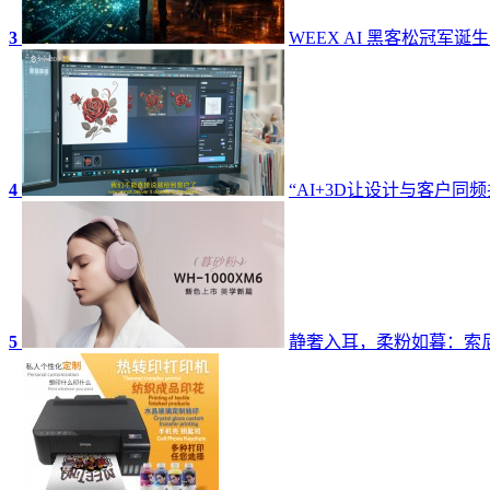
3
WEEX AI 黑客松冠军诞
4
“AI+3D让设计与客户同频
5
静奢入耳，柔粉如暮：索尼W