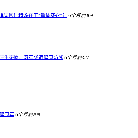
择误区！精髓在于“量体裁衣”？
6个月前
369
宝科研生态圈，筑牢肠道健康防线
6个月前
327
健康年
6个月前
299