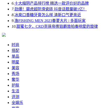
6.
十大缩阴产品排行榜 精选一款评价好的品牌
7.
劲爆！碧虎超防滑瓷砖 抖音话题量破1亿！
8.
冰泉口香糖牙膏怎么样 清新口气更亲近
9.
渔FISHING MEN 2023春夏大片 | 多面玩家
10.
甜蜜七夕，CRD克徕帝携铂爵旅拍奏响爱的旋律
时尚
搭配
单品
明星
美容
秀场
奢华
护肤
生活
评测
全娱乐