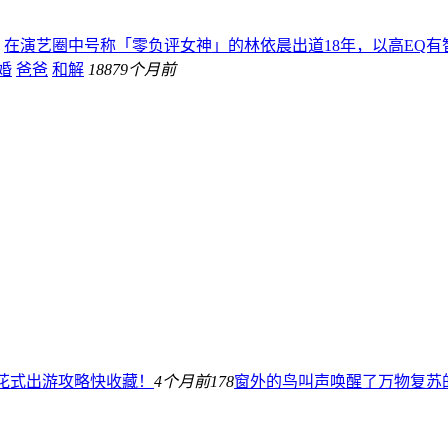
在演艺圈中号称「零负评女神」的林依晨出道18年，以高EQ
婚
爸爸
和解
188
79个月前
际花式出游攻略快收藏！
4个月前
178
窗外的鸟叫声唤醒了万物复苏