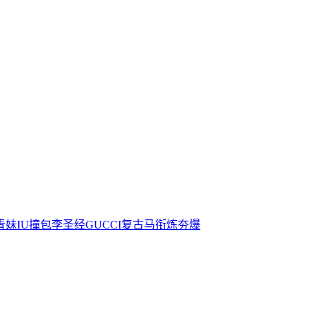
青妹IU撞包李圣经GUCCI复古马衔炼夯爆