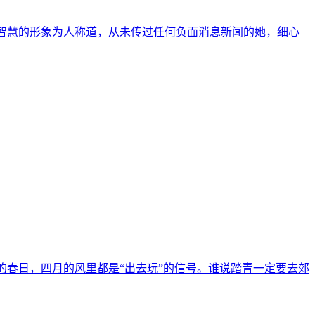
有智慧的形象为人称道，从未传过任何负面消息新闻的她，细心
的春日，四月的风里都是“出去玩”的信号。谁说踏青一定要去郊