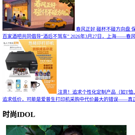
春风正好 碰杯不碰方向盘 
百家酒吧共同倡导“酒后不驾车” 2026年3月27日，上海——
注意！追求个性化定制产品（如T恤
追求低价，可能是爱普生打印机采购中代价最大的错误——真
时尚IDOL