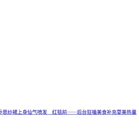
乔恩纱裙上身仙气喷发 红毯前⋯⋯后台狂嗑美食补充耍美热量