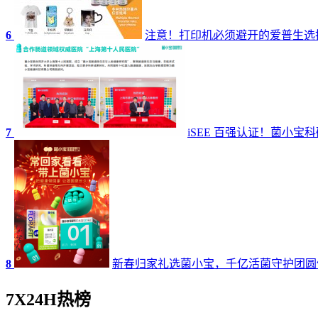
6
注意！打印机必须避开的爱普生选
7
iSEE 百强认证！菌小
8
新春归家礼选菌小宝，千亿活菌守护团圆
7X24H热榜