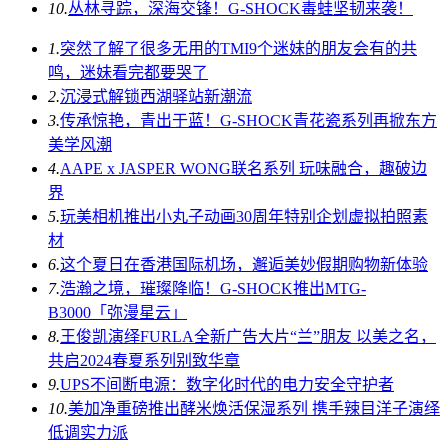
10.
丛林寻踪，深海交锋！G-SHOCK毒蛙坚韧来袭！
1.
突然了解了很多无用的TMI9个迷妹的朋友会有的共
鸣，迷妹看完都要哭了
2.
沉浸式解锁西湖驿站新潮流
3.
传承惊艳，青出于蓝！G-SHOCK青花瓷系列再掀东方
美学风潮
4.
AAPE x JASPER WONG联名系列 玩味融合，趣破边
界
5.
玩美相机推出小丸子动画30周年特别企划虚拟拍照素
材
6.
这个夏日在香港国际机场，邂逅美妙假期购物新体验
7.
浩瀚之境，璀璨降临！G-SHOCK推出MTG-
B3000「弥漫星云」
8.
王俊凯演绎FURLA全新广告大片“兰”朋友 以美之名，
共启2024春夏系列别致华章
9.
UPS不间断电源：数字化时代的电力安全守护者
10.
美加净重磅推出酵米焕活保湿系列 携手辣目洋子演绎
低调实力派