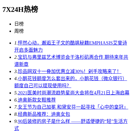
7X24H热榜
日榜
周榜
1.
怦然心动，邂逅王子文的酷飒秘籍EMPHASIS艾斐诗
开启多面魅力
2.
宝玑与弗里兹艺术博览会于洛杉矶再合作 期待来年共
谱新章
3.
珍品网双十一叠加优惠立减30%！剁手攻略来了！
4.
小鹅花钱额度怎么套出来的，小鹅花钱（微众银行）
额度自己可以提现使用吗？
5.
2021医美时尚潮流趋势星尚大会将在4月21日上海启幕
6.
迪奥新款女鞋推荐
7.
女王节为自己加冕 和黛安芬一起寻找「心中的皇冠」
8.
经典新品推荐：迪奥女包
9.
90后装修的房子是什么样 ——舒适便捷的“轻”生活方
式