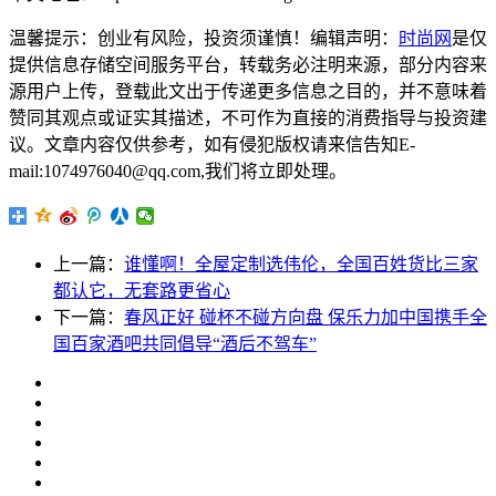
温馨提示：创业有风险，投资须谨慎！编辑声明：
时尚网
是仅
提供信息存储空间服务平台，转载务必注明来源，部分内容来
源用户上传，登载此文出于传递更多信息之目的，并不意味着
赞同其观点或证实其描述，不可作为直接的消费指导与投资建
议。文章内容仅供参考，如有侵犯版权请来信告知E-
mail:1074976040@qq.com,我们将立即处理。
上一篇：
谁懂啊！全屋定制选伟伦，全国百姓货比三家
都认它，无套路更省心
下一篇：
春风正好 碰杯不碰方向盘 保乐力加中国携手全
国百家酒吧共同倡导“酒后不驾车”