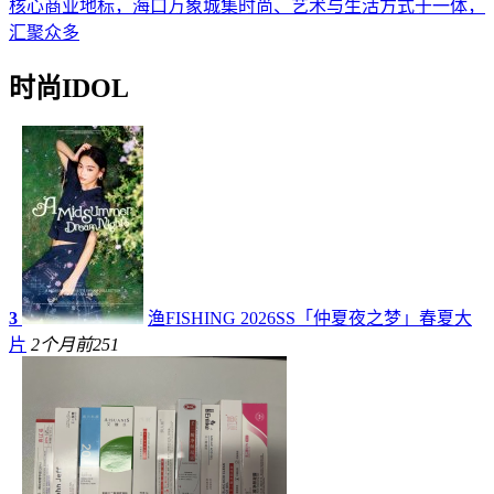
核心商业地标，海口万象城集时尚、艺术与生活方式于一体，
汇聚众多
时尚IDOL
3
渔FISHING 2026SS「仲夏夜之梦」春夏大
片
2个月前
251