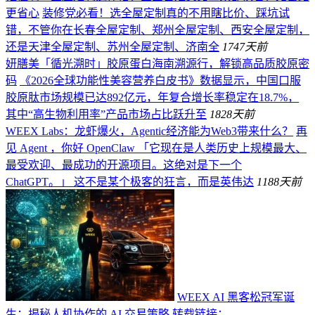
更省心
装修党必看！选全屋定制真的不用瞎比价、踩坑试
错，不管你在长春全屋定制、郑州全屋定制、西安全屋定制，
还是天津全屋定制、苏州全屋定制、济南全
174
7天前
妍膳美「循光溯时」胶原蛋白海南溯源行，解锁高品质胶原密
码
《2026全球功能性美容营养白皮书》数据显示，中国口服
胶原肽市场规模已达892亿元，年复合增长率稳定在18.7%，
其中“高生物利用率”产品市场占比跃升至
182
8天前
WEEX Labs：龙虾爆火，Agentic经济能为Web3带来什么？
再
见 Agent ，你好 OpenClaw 「它现在是人类历史上规模最大、
最受欢迎、最成功的开源项目。这绝对是下一个
ChatGPT。」 这不是某个极客的狂言，而是英伟达
118
8天前
WEEX AI 黑客松冠军诞
生：揭秘人机协作的 AI 交易策略
转载链接：