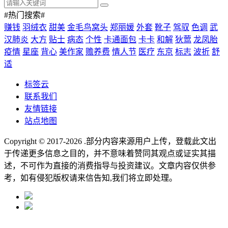
#热门搜索#
赚钱
羽绒衣
甜美
金毛鸟窝头
郑丽媛
外套
靴子
驾驭
色调
武
汉肺炎
大方
贴士
病态
个性
卡通面包
卡卡
和解
狄莺
龙凤胎
疫情
星座
背心
美作家
赡养费
情人节
医疗
东京
标志
波折
舒
适
标签云
联系我们
友情链接
站点地图
Copyright © 2017-2026
.部分内容来源用户上传，登载此文出
于传递更多信息之目的，并不意味着赞同其观点或证实其描
述，不可作为直接的消费指导与投资建议。文章内容仅供参
考，如有侵犯版权请来信告知,我们将立即处理。