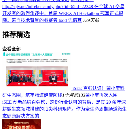
http://sqtv.net/info/bencandy.php?fid=65id=22348 在全球 AI 交易
开发者的激烈角逐中，首届 WEEX AI Hackathon 冠军正式揭
晓。来自技术背景的参赛者 todd 凭借其
73
9天前
推荐精选
查看全部
iSEE 百强认证！菌小宝科
研生态圈，筑牢肠道健康防线
1个月前
133
菌小宝再次入围
iSEE 创新品牌百强榜，这份行业认可的背后，是其 20 余年深
耕微生态领域搭建的顶尖科研矩阵。作为全生命周期肠道微生
态健康解决方案的