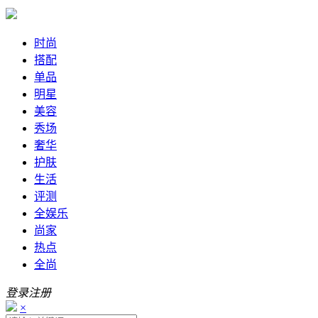
时尚
搭配
单品
明星
美容
秀场
奢华
护肤
生活
评测
全娱乐
尚家
热点
全尚
登录
注册
×