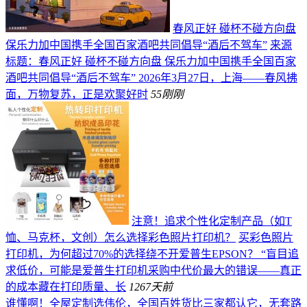
春风正好 碰杯不碰方向盘
保乐力加中国携手全国百家酒吧共同倡导“酒后不驾车”
来源
标题：春风正好 碰杯不碰方向盘 保乐力加中国携手全国百家
酒吧共同倡导“酒后不驾车” 2026年3月27日，上海——春风拂
面，万物复苏，正是欢聚好时
55
刚刚
注意！追求个性化定制产品（如T
恤、马克杯，文创）怎么选择彩色照片打印机？
买彩色照片
打印机，为何超过70%的选择绕不开爱普生EPSON？ “盲目追
求低价，可能是爱普生打印机采购中代价最大的错误——真正
的成本藏在打印质量、长
126
7天前
谁懂啊！全屋定制选伟伦，全国百姓货比三家都认它，无套路