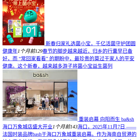
新春归家礼选菌小宝，千亿活菌守护团圆
健康年
1个月前
129
春节的脚步越来越近，归乡的行囊早已备
好，而 “常回家看看” 的期盼中，最珍贵的莫过于家人的平安
健康。这个新春，越来越多游子将菌小宝益生菌列
重装启幕 向阳而生 ba&sh
海口万象城店盛大开业
1个月前
143
海口，2025年11月7日 ——
法国时装品牌bash于海口万象城重装启幕。作为海南自贸港的