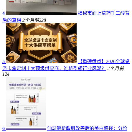
4
揭秘市面上草药壬二酸背
后的真相
2个月前
228
5
【重磅盘点】2026全球桌
游卡盒定制十大顶级供应商，谁将引领行业风潮？
2个月前
124
6
仙瑟解析敏肌改善后的美白路径：分阶