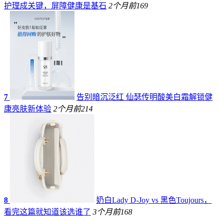
护理成关键，屏障健康是基石
2个月前
169
7
告别暗沉泛红 仙瑟传明酸美白霜解锁健
康亮肤新体验
2个月前
214
8
奶白Lady D-Joy vs 黑色Toujours，
看完这篇就知道该选谁了
3个月前
168